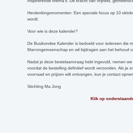
Inspirerende thema’s: De kracht van vrijheid, gemeensc
Herdenkingsmomenten: Een speciale focus op 10 oktobe
wordt.
Voor wie is deze kalender?
De Busikondee Kalender is bedoeld voor iedereen die me
Marrongemeenschap en wil bijdragen aan het behoud va
Nadat je deze bestelaanvraag hebt ingevuld, nemen we 
voordat de bestelling definitief wordt verzonden. Als je 
voorraad en prijzen wilt ontvangen, kun je contact opn
Stichting Ma Jong
Klik op onderstaande