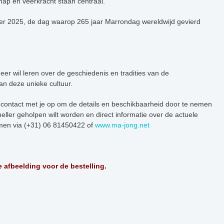
hap en veerkracht staan centraal.
r 2025, de dag waarop 265 jaar Marrondag wereldwijd gevierd
er wil leren over de geschiedenis en tradities van de
n deze unieke cultuur.
contact met je op om de details en beschikbaarheid door te nemen
sneller geholpen wilt worden en direct informatie over de actuele
emen via (+31) 06 81450422 of
www.ma-jong.net
 afbeelding voor de bestelling.